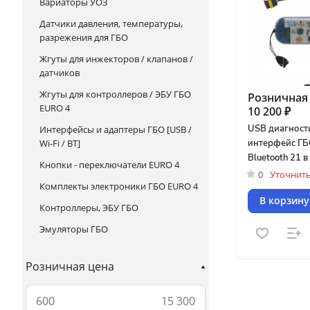
Вариаторы УОЗ
Датчики давления, температуры,
разрежения для ГБО
Жгуты для инжекторов / клапанов /
датчиков
Жгуты для контроллеров / ЭБУ ГБО
Розничная 
EURO 4
10 200 ₽
USB диагност
Интерфейсы и адаптеры ГБО [USB /
интерфейс ГБ
Wi-Fi / BT]
Bluetooth 21 в
Кнопки - переключатели EURO 4
0
Уточнить:
Комплекты электроники ГБО EURO 4
В корзину
Контроллеры, ЭБУ ГБО
Эмуляторы ГБО
Розничная цена