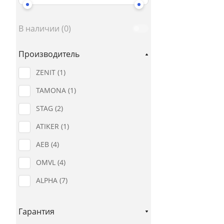
В наличии (
0
)
Производитель
ZENIT (
1
)
TAMONA (
1
)
STAG (
2
)
ATIKER (
1
)
AEB (
4
)
OMVL (
4
)
ALPHA (
7
)
ALEX (
4
)
Гарантия
BRC (
3
)