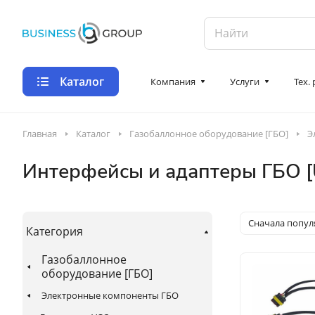
Каталог
Компания
Услуги
Тех.
Главная
Каталог
Газобаллонное оборудование [ГБО]
Э
Интерфейсы и адаптеры ГБО [US
Сначала попу
Категория
Газобаллонное
оборудование [ГБО]
Электронные компоненты ГБО