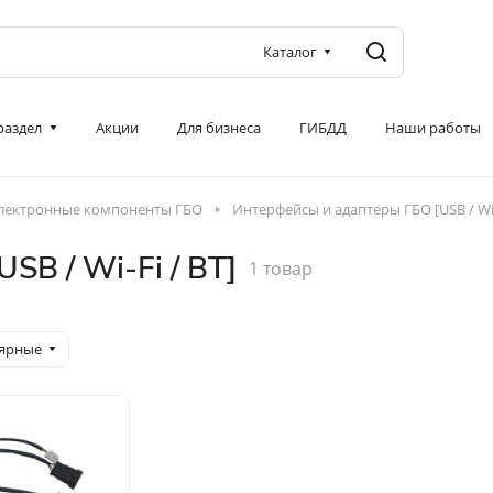
Каталог
 раздел
Акции
Для бизнеса
ГИБДД
Наши работы
лектронные компоненты ГБО
Интерфейсы и адаптеры ГБО [USB / Wi-
B / Wi-Fi / BT]
1 товар
лярные