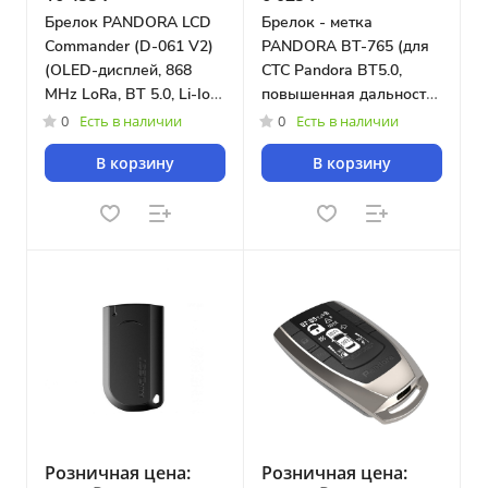
Брелок PANDORA LCD
Брелок - метка
Commander (D-061 V2)
PANDORA BT-765 (для
(OLED-дисплей, 868
СТС Pandora BT5.0,
MHz LoRa, BT 5.0, Li-Ion
повышенная дальность
400 мА/ч, USB-C +
работы, акселерометр,
0
Есть в наличии
0
Есть в наличии
беспроводная зарядка,
CR2032)
В корзину
В корзину
выключение по
таймеру)
Розничная цена:
Розничная цена: