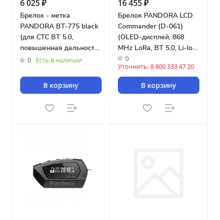
6 025 ₽
16 455 ₽
Брелок - метка
Брелок PANDORA LCD
PANDORA BT-775 black
Commander (D-061)
(для СТС BT 5.0,
(OLED-дисплей, 868
повышенная дальность
MHz LoRa, BT 5.0, Li-Ion
0
работы, акселерометр,
400 мА/ч, USB-C +
0
Есть в наличии
Уточнить: 8 800 333 47 20
CR2032)
беспроводная зарядка,
выключение по
В корзину
В корзину
таймеру)