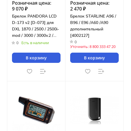
Розничная цена:
Розничная цена:
9 070 ₽
2 470 ₽
Брелок PANDORA LCD
Брелок STARLINE A96 /
D-173 v2 [D-073] для
B96 / E96 /A60 /A90
DXL 1870 / 2500 / 2500i-
дополнительный
mod / 3000 / 3000v.2 /
[4002127]
0
3100 / 3170 / 3300 i-mod
0
Есть в наличии
Уточнить: 8 800 333 47 20
/ 3210 / 3500 / 3700 /
3250 / 3290
В корзину
В корзину