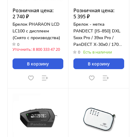
Розничная цена:
Розничная цена:
2 740 ₽
5 395 ₽
Брелок PHARAON LCD
Брелок - метка
LC100 с дисплеем
PANDECT [IS-850] DXL
(Снято с производства)
5xxx Pro / 39xx Pro /
0
PanDECT X-30x0 / 1700
Уточнить: 8 800 333 47 20
[8038]
0
Есть в наличии
В корзину
В корзину