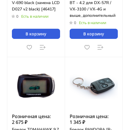
V-690 black (замена LCD
BT - 4.2 для DX-57R /
D027 v2 black) [46417]
VX-3100 / VX-4G и
выше, дополнительный
0
Есть в наличии
0
Есть в наличии
В корзину
В корзину
Розничная цена:
Розничная цена:
2 675 ₽
1 345 ₽
Брелок TOMAHAWK 9.7
Брелок PANDORA [R-