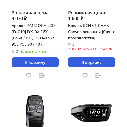
Розничная цена:
Розничная цена:
9 070 ₽
1 600 ₽
Брелок PANDORA LCD
Брелок SCHER-KHAN
[D-010] DX-9X / 6X
Canyon основной [Снят с
(LoRa / BT / B) D-078 /
производства]
0
90 / 70 / 50 / 40 /
Уточнить: 8 800 333 47 20
PanDECT X-31x0 / X-
0
Есть в наличии
30x0 [33271]
В корзину
В корзину