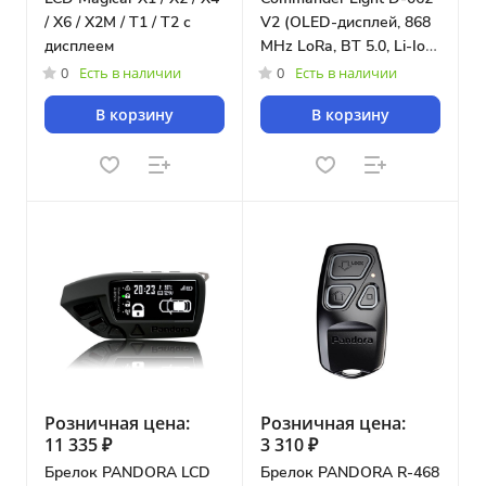
/ X6 / X2М / T1 / T2 с
V2 (OLED-дисплей, 868
дисплеем
MHz LoRa, BT 5.0, Li-Ion
400 мА/ч, USB-C)
0
Есть в наличии
0
Есть в наличии
В корзину
В корзину
Розничная цена:
Розничная цена:
11 335 ₽
3 310 ₽
Брелок PANDORA LCD
Брелок PANDORA R-468