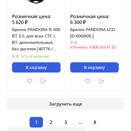
Розничная цена:
Розничная цена:
5 620 ₽
6 300 ₽
Брелок PANDORA R-500
Брелок PANDORA LCD
BT 5.0, для всех СТС с
[D 600/605 ]
0
BT, дополнительный,
Уточнить: 8 800 333 47 20
без дисплея [40776 /
45266]
0
Есть в наличии
В корзину
В корзину
Загрузить еще
1
2
3
...
8