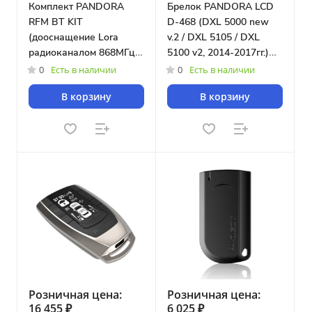
Комплект PANDORA
Брелок PANDORA LCD
RFM BT KIT
D-468 (DXL 5000 new
(дооснащение Lora
v.2 / DXL 5105 / DXL
радиоканалом 868МГц =
5100 v2, 2014-2017гг.)
брелок Pandora D-043 +
[8922]
0
Есть в наличии
0
Есть в наличии
RF - антенный модуль
В корзину
В корзину
Pandora D-043)
Розничная цена:
Розничная цена:
16 455 ₽
6 025 ₽