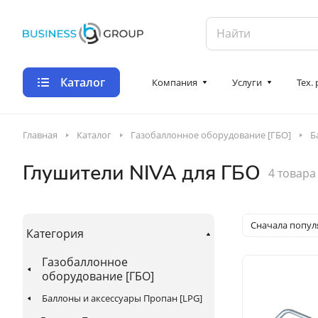
Каталог
Компания
Услуги
Тех.
Главная
Каталог
Газобаллонное оборудование [ГБО]
Б
Глушители NIVA для ГБО
4 товара
Сначала попу
Категория
Газобаллонное
оборудование [ГБО]
Баллоны и аксессуары Пропан [LPG]