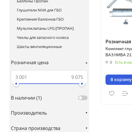
Баллоны Пропан
Глушители NIVA для ГБО
Крепления баллонов ГБО
Мультиклапаны LPG [ПРОПАН]
Чехлы для запасного колеса
Розничная 
Шахты вентиляционные
Комплект глу
ВАЗ НИВА 213
Розничная цена
0
Есть в н
В корзину
В наличии (
1
)
Производитель
Страна производства