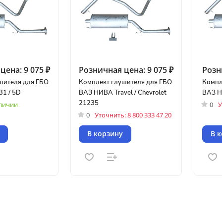
цена:
9 075 ₽
Розничная цена:
9 075 ₽
Розн
шителя для ГБО
Комплект глушителя для ГБО
Компл
1 / 5D
ВАЗ НИВА Travel / Chevrolet
ВАЗ Н
21235
аличии
0
У
0
Уточнить: 8 800 333 47 20
В корзину
В 