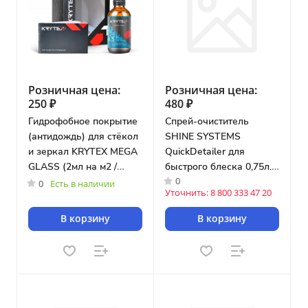
Розничная цена:
Розничная цена:
250 ₽
480 ₽
Гидрофобное покрытие
Спрей-очиститель
(антидождь) для стёкол
SHINE SYSTEMS
и зеркал KRYTEX MEGA
QuickDetailer для
GLASS (2мл на м2 /
быстрого блеска 0,75л.
0
мин.отгрузка 2мл.)
[SS852]
0
Есть в наличии
Уточнить: 8 800 333 47 20
[K001G/2ml]
В корзину
В корзину