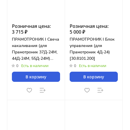
Розничная цена:
Розничная цена:
3 715 ₽
5 000 ₽
ПРАМОТРОНИК I Свеча
ПРАМОТРОНИК I Блок
накаливания (для
управления (для
Прамотроник 37Д-24М,
Прамотроник 4Д-24)
44Д-24М, 55Д-24М)
[30.8101.200]
[30.8101.120М]
0
Есть в наличии
0
Есть в наличии
В корзину
В корзину