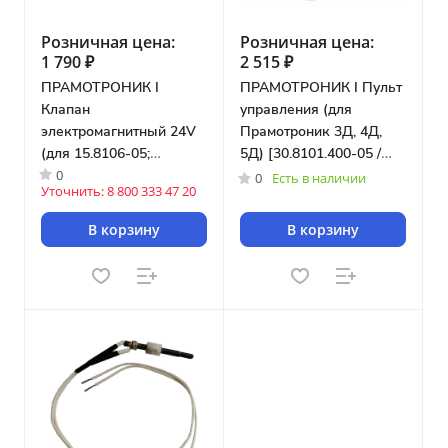
Розничная цена:
Розничная цена:
1 790 ₽
2 515 ₽
ПРАМОТРОНИК I
ПРАМОТРОНИК I Пульт
Клапан
управления (для
электромагнитный 24V
Прамотроник 3Д, 4Д,
(для 15.8106-05;
5Д) [30.8101.400-05 /
0
15.8106-15; 141.8106;
ПУ-05]
0
Есть в наличии
Уточнить: 8 800 333 47 20
143.8106; 30ЖД24;
35ЖД24) [ЭМ2401]
В корзину
В корзину