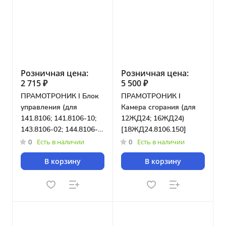
Розничная цена:
Розничная цена:
2 715 ₽
5 500 ₽
ПРАМОТРОНИК I Блок
ПРАМОТРОНИК I
управления (для
Камера сгорания (для
141.8106; 141.8106-10;
12ЖД24; 16ЖД24)
143.8106-02; 144.8106-
[18ЖД24.8106.150]
50(60); 30ЖД; 35ЖД)
0
Есть в наличии
0
Есть в наличии
[31.3761.000]
В корзину
В корзину