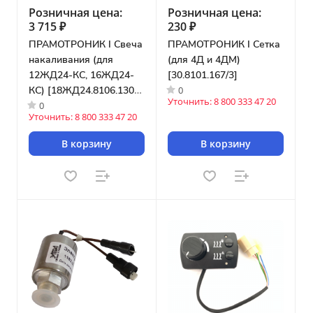
Розничная цена:
Розничная цена:
3 715 ₽
230 ₽
ПРАМОТРОНИК I Свеча
ПРАМОТРОНИК I Сетка
накаливания (для
(для 4Д и 4ДМ)
12ЖД24-КС, 16ЖД24-
[30.8101.167/3]
0
КС) [18ЖД24.8106.130-
Уточнить: 8 800 333 47 20
0
КС]
Уточнить: 8 800 333 47 20
В корзину
В корзину