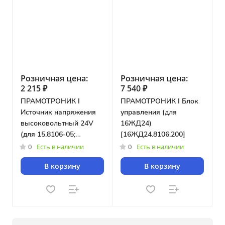
Розничная цена:
Розничная цена:
2 215 ₽
7 540 ₽
ПРАМОТРОНИК I
ПРАМОТРОНИК I Блок
Источник напряжения
управления (для
высоковольтный 24V
16ЖД24)
(для 15.8106-05;
[16ЖД24.8106.200]
15.8106-15; 151.8106-05;
0
Есть в наличии
0
Есть в наличии
141.8106; 143.8106;
В корзину
В корзину
30ЖД24; 35ЖД24) [ВИН
УР-01]