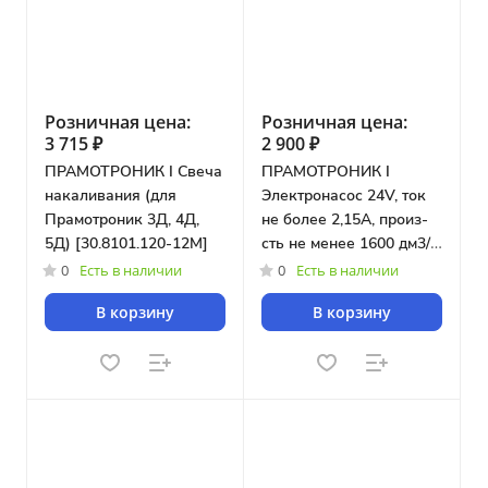
Розничная цена:
Розничная цена:
3 715 ₽
2 900 ₽
ПРАМОТРОНИК I Свеча
ПРАМОТРОНИК I
накаливания (для
Электронасос 24V, ток
Прамотроник 3Д, 4Д,
не более 2,15A, произ-
5Д) [30.8101.120-12М]
сть не менее 1600 дм3/ч
(для Прамотроник
0
Есть в наличии
0
Есть в наличии
37Д-24М, 44Д-24М,
В корзину
В корзину
55Д-24М)
[1542.3730.000-10]