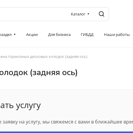
Каталог
 раздел
Акции
Для бизнеса
ГИБДД
Наши работы
ена тормозных дисковых колодок (задняя ось)
лодок (задняя ось)
ать услугу
 заявку на услугу, мы свяжемся с вами в ближайшее вре