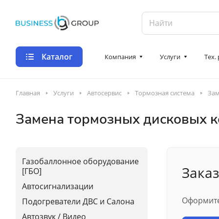
Каталог
Компания
Услуги
Тех.
Главная
Услуги
Автосервис
Тормозная система
Зам
Замена тормозных дисковых ко
Газобаллонное оборудование
Заказ
[ГБО]
Автосигнализации
Оформите
Подогреватели ДВС и Салона
Автозвук / Видео