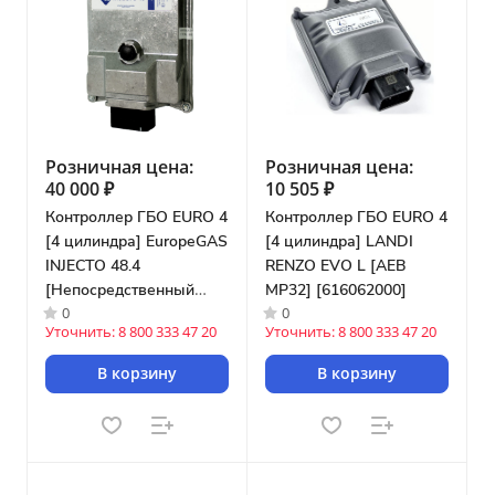
Розничная цена:
Розничная цена:
40 000 ₽
10 505 ₽
Контроллер ГБО EURO 4
Контроллер ГБО EURO 4
[4 цилиндра] EuropeGAS
[4 цилиндра] LANDI
INJECTO 48.4
RENZO EVO L [AEB
[Непосредственный
MP32] [616062000]
0
0
впрыск]
Уточнить: 8 800 333 47 20
Уточнить: 8 800 333 47 20
В корзину
В корзину