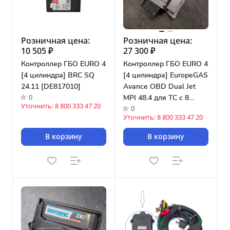
Розничная цена:
Розничная цена:
10 505 ₽
27 300 ₽
Контроллер ГБО EURO 4
Контроллер ГБО EURO 4
[4 цилиндра] BRC SQ
[4 цилиндра] EuropeGAS
24.11 [DE817010]
Avance OBD Dual Jet
0
MPI 48.4 для ТС с 8
Уточнить: 8 800 333 47 20
0
инжекторами
Уточнить: 8 800 333 47 20
В корзину
В корзину