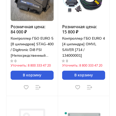
Розничная цена:
Розничная цена:
84 000 ₽
15 800 ₽
Контроллер ГБО EURO 5
Контроллер ГБО EURO 4
[8 цилиндров] STAG-400
[4 цилиндра] OMVL
/ Digitronic Di8 FSI
SAVER [714 /
[Непосредственный
134000001]
0
0
впрыск]
Уточнить: 8 800 333 47 20
Уточнить: 8 800 333 47 20
В корзину
В корзину