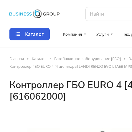
Каталог
Компания
Услуги
Тех.
Главная
Каталог
Газобаллонное оборудование [ГБО]
Э
Контроллер ГБО EURO 4 [4 цилиндра] LANDI RENZO EVO L [AEB MP32
Контроллер ГБО EURO 4 [
[616062000]