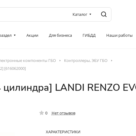
Каталог
 раздел
Акции
Для бизнеса
ГИБДД
Наши работы
лектронные компоненты ГБО
Контроллеры, ЭБУ ГБО
] [616062000]
4 цилиндра] LANDI RENZO EV
0
Нет отзывов
ХАРАКТЕРИСТИКИ