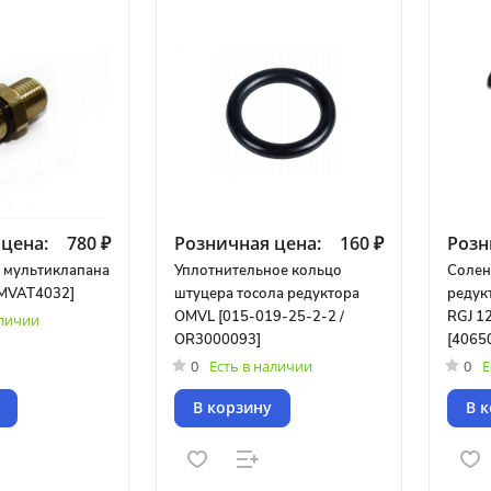
цена:
780 ₽
Розничная цена:
160 ₽
Розн
 мультиклапана
Уплотнительное кольцо
Солен
MVAT4032]
штуцера тосола редуктора
редук
OMVL [015-019-25-2-2 /
RGJ 12
аличии
OR3000093]
[4065
0
Есть в наличии
0
Е
В корзину
В 