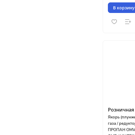
В корзину
Розничная 
Якорь (плунж
газа / редукт
ПРОПАН OMVL 