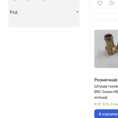
Код
Розничная 
Штуцер газов
BRC Genius MB
кольца]
0
Есть в н
В корзину