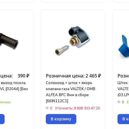
цена:
390 ₽
Розничная цена:
2 465 ₽
Розн
 выход тосола
Соленоид + шток + якорь
Шток 
VL [02044] [Без
клапана газа VALTEK / OMB
VALTE
ALFEA BFC 8мм в сборе
(03.LP
[66IN112C1]
аличии
0
Е
0
Уточнить: 8 800 333 47 20
В корзину
В 