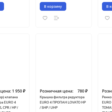
В корзину
В 
цена:
1 950 ₽
Розничная цена:
780 ₽
Розн
ер) клапана
Крышка фильтра редуктора
Ремко
ора EURO 4
EURO 4 ПРОПАН LOVATO HP
EURO
CPR / HP /
/ SHP / UHP
TOMAS