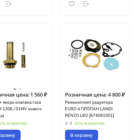
ичная цена:
1 560 ₽
Розничная цена:
4 800 ₽
+ якорь клапана газа
Ремкомплект редуктора
R 1306 / 01MV нового
EURO 4 ПРОПАН LANDI
ца
RENZO LI02 [674081001]
сть в наличии
0
Есть в наличии
корзину
В корзину