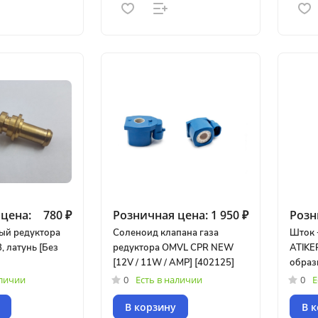
цена:
780 ₽
Розничная цена:
1 950 ₽
Розн
ый редуктора
Соленоид клапана газа
Шток 
, латунь [Без
редуктора OMVL CPR NEW
ATIKE
[12V / 11W / AMP] [402125]
образ
аличии
0
Есть в наличии
0
Е
В корзину
В 