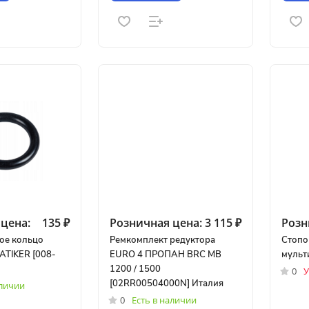
цена:
135 ₽
Розничная цена:
3 115 ₽
Розн
ое кольцо
Ремкомплект редуктора
Стопо
ATIKER [008-
EURO 4 ПРОПАН BRC MB
мульт
1200 / 1500
0
У
[02RR00504000N] Италия
аличии
0
Есть в наличии