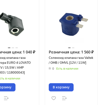
ичная цена:
1 040 ₽
Розничная цена:
1 560 ₽
оид клапана газа
Соленоид клапана газа Valtek
тора EURO 4 LOVATO
/ OMB / OMVL [12V / 11W]
V / 15,5W / AMP
0
Есть в наличии
003 / 118000043]
сть в наличии
корзину
В корзину