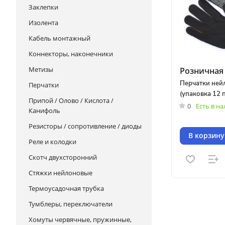
Заклепки
Изолента
Кабель монтажный
Коннекторы, наконечники
Метизы
Розничная 
Перчатки ней
Перчатки
(упаковка 12 п
Припой / Олово / Кислота /
0
Есть в н
Канифоль
Резисторы / сопротивление / диоды
В корзину
Реле и колодки
Скотч двухсторонний
Стяжки нейлоновые
Термоусадочная трубка
Тумблеры, переключатели
Хомуты червячные, пружинные,