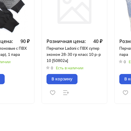
цена:
90 ₽
Розничная цена:
40 ₽
Розн
лоновые с ПВХ
Перчатки Ladoni с ПВХ супер
Перча
ар), 1 пара
эконом 28-30 гр класс 10 р-р
пара
10 [50802а]
аличии
0
Е
0
Есть в наличии
В корзину
В 