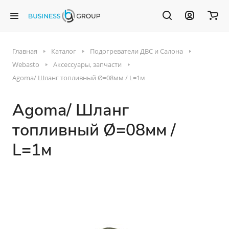
Главная
Каталог
Подогреватели ДВС и Салона
Webasto
Аксессуары, запчасти
Agoma/ Шланг топливный Ø=08мм / L=1м
Agoma/ Шланг
топливный Ø=08мм /
L=1м