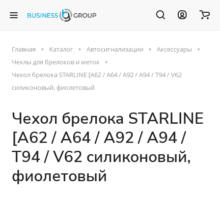
Главная
Каталог
Автосигнализации
Аксессуары
Чехлы для брелоков и меток
Чехол брелока STARLINE [A62 / A64 / A92 / A94 / T94 / V62
силиконовый, фиолетовый
Чехол брелока STARLINE
[A62 / A64 / A92 / A94 /
T94 / V62 силиконовый,
фиолетовый