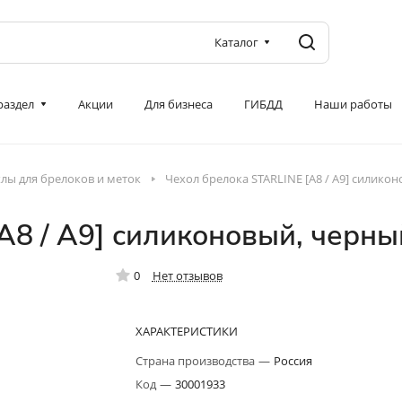
Каталог
 раздел
Акции
Для бизнеса
ГИБДД
Наши работы
лы для брелоков и меток
Чехол брелока STARLINE [A8 / A9] силико
A8 / A9] силиконовый, черны
0
Нет отзывов
ХАРАКТЕРИСТИКИ
Страна производства
—
Россия
Код
—
30001933