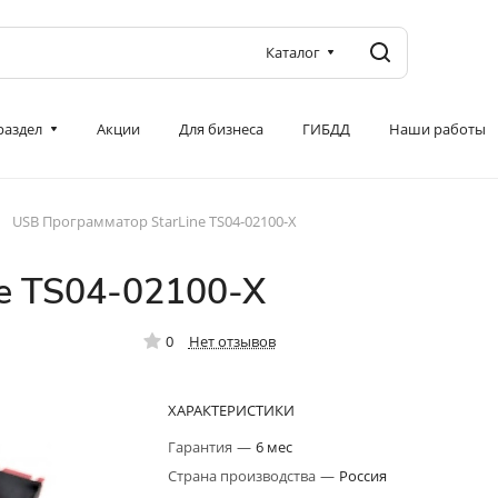
Каталог
 раздел
Акции
Для бизнеса
ГИБДД
Наши работы
USB Программатор StarLine TS04-02100-X
e TS04-02100-X
0
Нет отзывов
ХАРАКТЕРИСТИКИ
Гарантия
—
6 мес
Страна производства
—
Россия