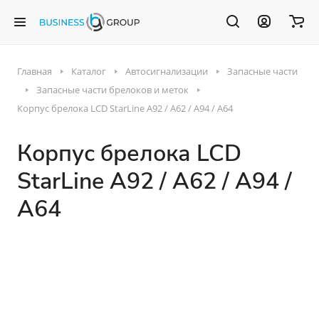
Главная
Каталог
Автосигнализации
Запасные части
Запасные части брелоков и меток
Корпус брелока LCD StarLine A92 / A62 / A94 / A64
Корпус брелока LCD
StarLine A92 / A62 / A94 /
A64