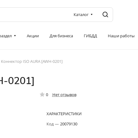
Каталог
 раздел
Акции
Для бизнеса
ГИБДД
Наши работы
Коннектор ISO AURA [AWH-0201]
H-0201]
0
Нет отзывов
ХАРАКТЕРИСТИКИ
Код
—
20079130