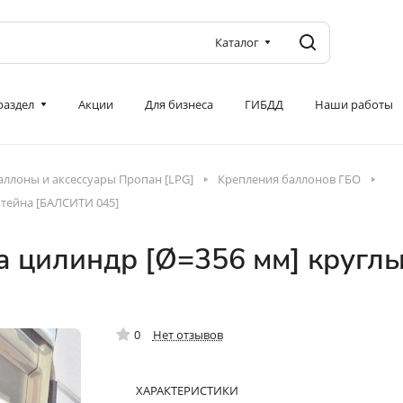
Каталог
 раздел
Акции
Для бизнеса
ГИБДД
Наши работы
аллоны и аксессуары Пропан [LPG]
Крепления баллонов ГБО
штейна [БАЛСИТИ 045]
 цилиндр [Ø=356 мм] круглы
0
Нет отзывов
ХАРАКТЕРИСТИКИ