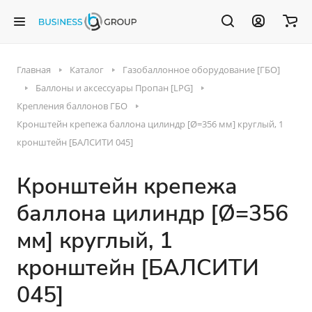
Главная
Каталог
Газобаллонное оборудование [ГБО]
Баллоны и аксессуары Пропан [LPG]
Крепления баллонов ГБО
Кронштейн крепежа баллона цилиндр [Ø=356 мм] круглый, 1
кронштейн [БАЛСИТИ 045]
Кронштейн крепежа
баллона цилиндр [Ø=356
мм] круглый, 1
кронштейн [БАЛСИТИ
045]