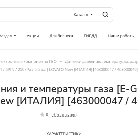
Каталог
 раздел
Акции
Для бизнеса
ГИБДД
Наши работы
лектронные компоненты ГБО
Датчики давления, температуры, раз
/ 5PIN / 250kPa / 5,5 bar] LOVATO New [ИТАЛИЯ] [463000047 / 463000049]
ия и температуры газа [E-GO
 New [ИТАЛИЯ] [463000047 / 
0
Нет отзывов
ХАРАКТЕРИСТИКИ