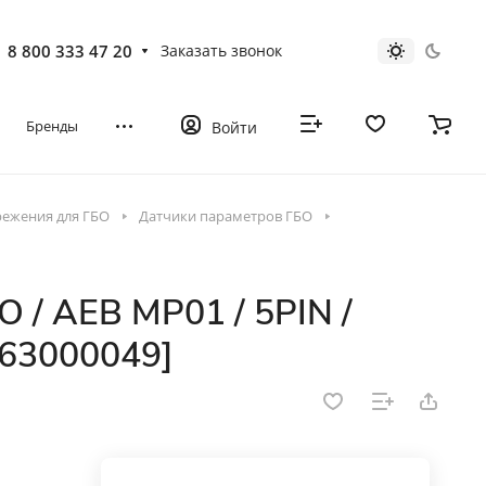
8 800 333 47 20
Заказать звонок
Бренды
Войти
режения для ГБО
Датчики параметров ГБО
 / AEB MP01 / 5PIN /
463000049]