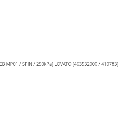
B MP01 / 5PIN / 250kPa] LOVATO [463532000 / 410783]