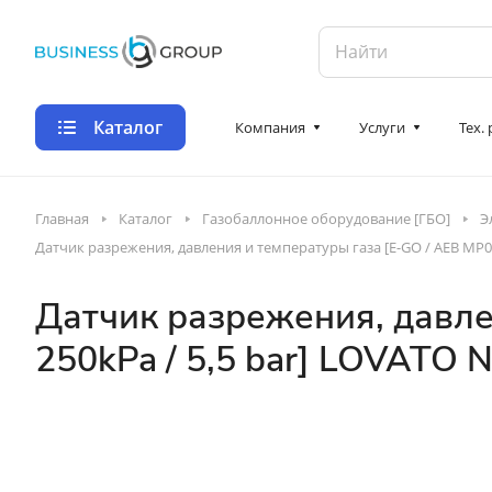
Каталог
Компания
Услуги
Тех.
Главная
Каталог
Газобаллонное оборудование [ГБО]
Э
Датчик разрежения, давления и температуры газа [E-GO / AEB MP01 
Датчик разрежения, давлен
250kPa / 5,5 bar] LOVATO