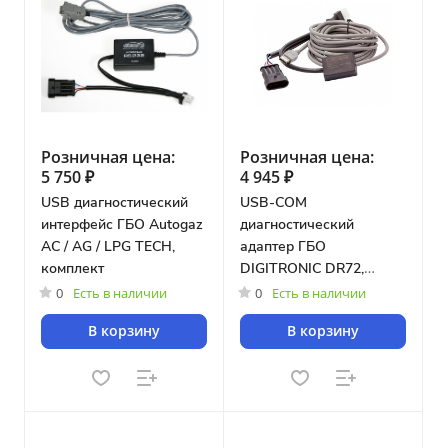
Розничная цена:
Розничная цена:
5 750 ₽
4 945 ₽
USB диагностический
USB-COM
интерфейс ГБО Autogaz
диагностический
AC / AG / LPG TECH,
адаптер ГБО
комплект
DIGITRONIC DR72,
комплект
0
Есть в наличии
0
Есть в наличии
В корзину
В корзину