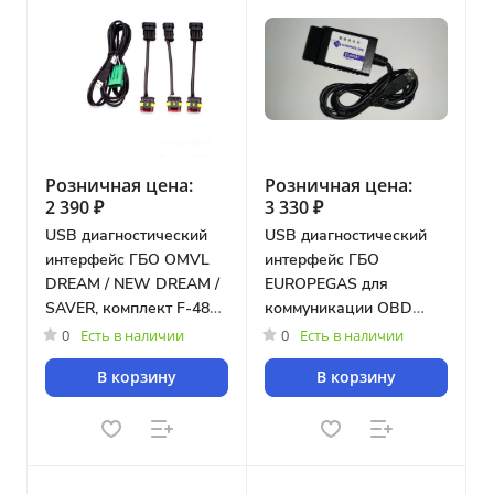
Розничная цена:
Розничная цена:
2 390 ₽
3 330 ₽
USB диагностический
USB диагностический
интерфейс ГБО OMVL
интерфейс ГБО
DREAM / NEW DREAM /
EUROPEGAS для
SAVER, комплект F-48S
коммуникации OBD
[KIT.USBF-48S]
через внутренний
0
Есть в наличии
0
Есть в наличии
интерфейс [ELM327]
В корзину
В корзину