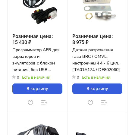
Розничная цена:
Розничная цена:
15 430 ₽
8 975 ₽
Программатор AEB для
Датчик разрежения
вариаторов и
газа BRC / OMVL,
эмуляторов с блоком
настроечный 4 - 6 цил.
питания, без USB
[TA01A174 / DE802060]
интерфейса [AEB011N]
0
Есть в наличии
0
Есть в наличии
В корзину
В корзину