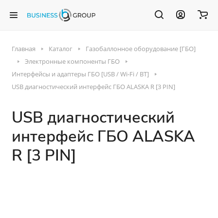
Главная
Каталог
Газобаллонное оборудование [ГБО]
Электронные компоненты ГБО
Интерфейсы и адаптеры ГБО [USB / Wi-Fi / BT]
USB диагностический интерфейс ГБО ALASKA R [3 PIN]
USB диагностический
интерфейс ГБО ALASKA
R [3 PIN]