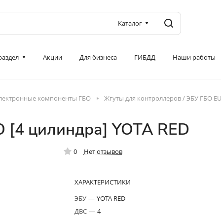
Каталог
 раздел
Акции
Для бизнеса
ГИБДД
Наши работы
лектронные компоненты ГБО
Жгуты для контроллеров / ЭБУ ГБО E
О [4 цилиндра] YOTA RED
0
Нет отзывов
ХАРАКТЕРИСТИКИ
ЭБУ
—
YOTA RED
ДВС
—
4