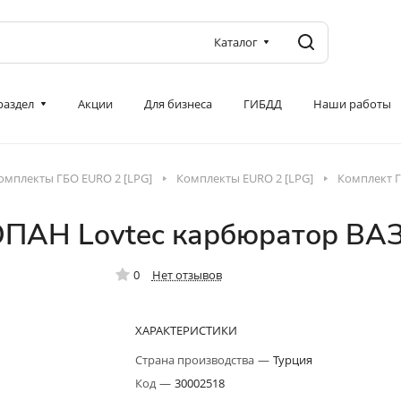
Каталог
 раздел
Акции
Для бизнеса
ГИБДД
Наши работы
омплекты ГБО EURO 2 [LPG]
Комплекты EURO 2 [LPG]
Комплект Г
Н Lovtec карбюратор ВАЗ, д
0
Нет отзывов
ХАРАКТЕРИСТИКИ
Страна производства
—
Турция
Код
—
30002518