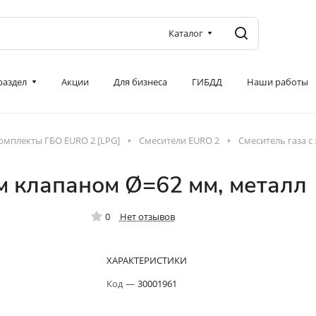
Каталог
 раздел
Акции
Для бизнеса
ГИБДД
Наши работы
омплекты ГБО EURO 2 [LPG]
Смесители EURO 2
Смеситель газа 
м клапаном Ø=62 мм, металл
0
Нет отзывов
ХАРАКТЕРИСТИКИ
Код
—
30001961