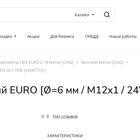
Каталог
 раздел
Акции
Для бизнеса
ГИБДД
Наши работы
омплекты ГБО EURO 2 / 4 Метан [CNG]
Вентили Метан [CNG]
TO 2D с ППК [VMAT7731]
й EURO [Ø=6 мм / M12х1 / 
0
Нет отзывов
ХАРАКТЕРИСТИКИ