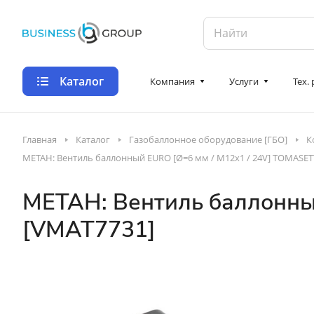
Каталог
Компания
Услуги
Тех.
Главная
Каталог
Газобаллонное оборудование [ГБО]
К
МЕТАН: Вентиль баллонный EURO [Ø=6 мм / M12х1 / 24V] TOMASET
МЕТАН: Вентиль баллонны
[VMAT7731]