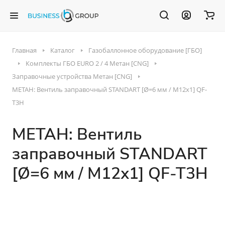
Главная
Каталог
Газобаллонное оборудование [ГБО]
Комплекты ГБО EURO 2 / 4 Метан [CNG]
Заправочные устройства Метан [CNG]
МЕТАН: Вентиль заправочный STANDART [Ø=6 мм / M12х1] QF-
T3H
МЕТАН: Вентиль
заправочный STANDART
[Ø=6 мм / M12х1] QF-T3H