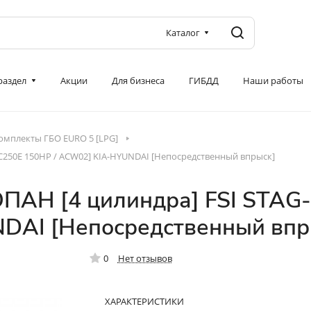
Каталог
 раздел
Акции
Для бизнеса
ГИБДД
Наши работы
омплекты ГБО EURO 5 [LPG]
AC250E 150HP / ACW02] KIA-HYUNDAI [Непосредственный впрыск]
ПАН [4 цилиндра] FSI STAG-
DAI [Непосредственный впр
0
Нет отзывов
ХАРАКТЕРИСТИКИ