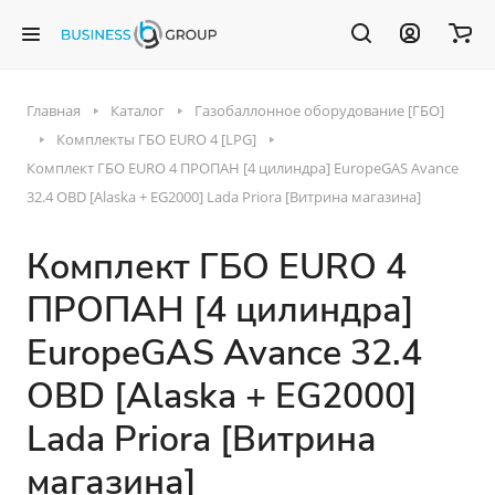
Главная
Каталог
Газобаллонное оборудование [ГБО]
Комплекты ГБО EURO 4 [LPG]
Комплект ГБО EURO 4 ПРОПАН [4 цилиндра] EuropeGAS Avance
32.4 OBD [Alaska + EG2000] Lada Priora [Витрина магазина]
Комплект ГБО EURO 4
ПРОПАН [4 цилиндра]
EuropeGAS Avance 32.4
OBD [Alaska + EG2000]
Lada Priora [Витрина
магазина]