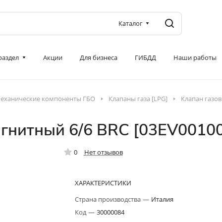
Каталог
 раздел
Акции
Для бизнеса
ГИБДД
Наши работы
еханические компоненты ГБО
Клапаны газа [LPG]
Клапан газов
агнитный 6/6 BRC [03EV0010
0
Нет отзывов
ХАРАКТЕРИСТИКИ
Страна производства
—
Италия
Код
—
30000084