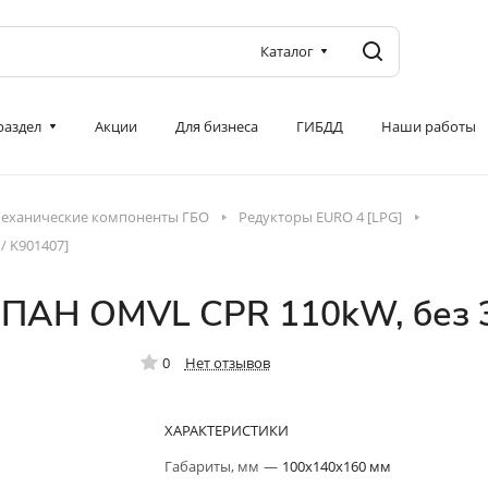
Каталог
 раздел
Акции
Для бизнеса
ГИБДД
Наши работы
еханические компоненты ГБО
Редукторы EURO 4 [LPG]
/ K901407]
ПАН OMVL CPR 110kW, без Э
0
Нет отзывов
ХАРАКТЕРИСТИКИ
Габариты, мм
—
100x140x160 мм