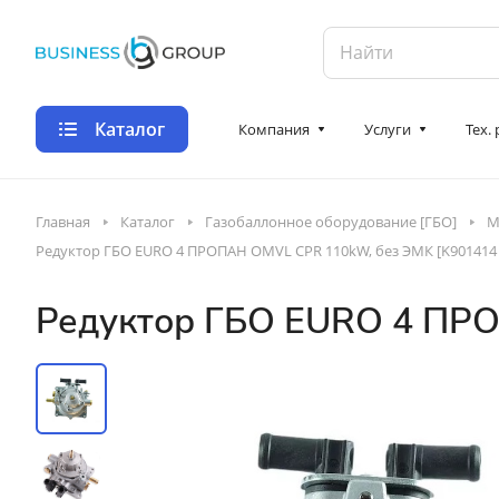
Каталог
Компания
Услуги
Тех.
Главная
Каталог
Газобаллонное оборудование [ГБО]
М
Редуктор ГБО EURO 4 ПРОПАН OMVL CPR 110kW, без ЭМК [K901414 
Редуктор ГБО EURO 4 ПРО