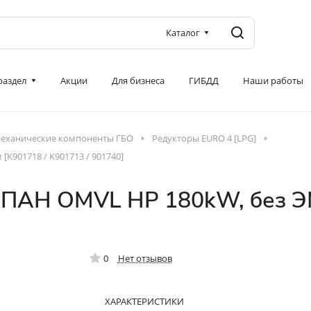
Каталог
 раздел
Акции
Для бизнеса
ГИБДД
Наши работы
еханические компоненты ГБО
Редукторы EURO 4 [LPG]
K901718 / K901713 / 901740]
ПАН OMVL HP 180kW, без ЭМК
0
Нет отзывов
ХАРАКТЕРИСТИКИ