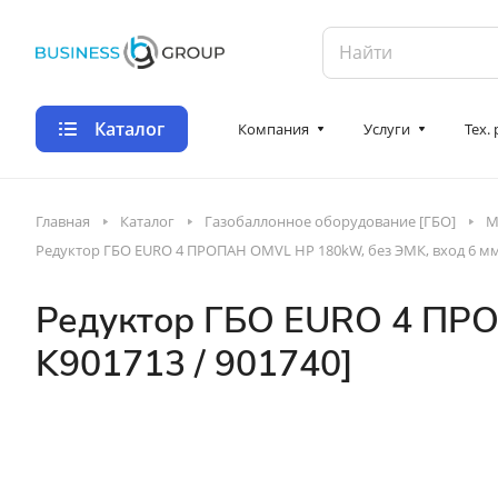
Каталог
Компания
Услуги
Тех.
Главная
Каталог
Газобаллонное оборудование [ГБО]
М
Редуктор ГБО EURO 4 ПРОПАН OMVL HP 180kW, без ЭМК, вход 6 мм [
Редуктор ГБО EURO 4 ПРО
K901713 / 901740]