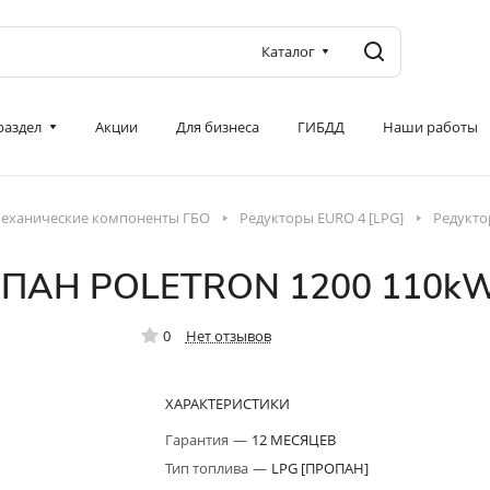
Каталог
 раздел
Акции
Для бизнеса
ГИБДД
Наши работы
еханические компоненты ГБО
Редукторы EURO 4 [LPG]
Редукто
ОПАН POLETRON 1200 110kW
0
Нет отзывов
ХАРАКТЕРИСТИКИ
Гарантия
—
12 МЕСЯЦЕВ
Тип топлива
—
LPG [ПРОПАН]