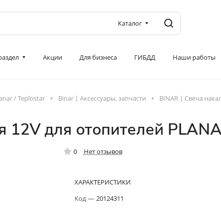
Каталог
 раздел
Акции
Для бизнеса
ГИБДД
Наши работы
lanar / Teplostar
Binar | Аксессуары, запчасти
BINAR | Свеча нака
я 12V для отопителей PLANA
0
Нет отзывов
ХАРАКТЕРИСТИКИ
Код
—
20124311