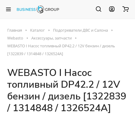
Главная
Каталог
Подогреватели ДВС и Салона
Webasto
Аксессуары, запчасти
WEBASTO I Насос топливный DP42.2 / 12V бензин / дизель
[1322839 / 1314848 / 1326524A]
WEBASTO I Насос
топливный DP42.2 / 12V
бензин / дизель [1322839
/ 1314848 / 1326524A]