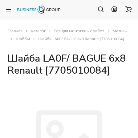
Главная
Каталог
Все для монтажных работ
Метизы
Шайбы
Шайба LA0F/ BAGUE 6x8 Renault [7705010084]
Шайба LA0F/ BAGUE 6x8
Renault [7705010084]