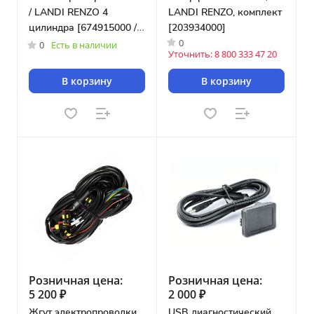
/ LANDI RENZO 4
LANDI RENZO, комплект
цилиндра [674915000 /
[203934000]
0
674000529]
0
Есть в наличии
Уточнить: 8 800 333 47 20
В корзину
В корзину
Розничная цена:
Розничная цена:
5 200 ₽
2 000 ₽
Жгут электропроводки
USB диагностический