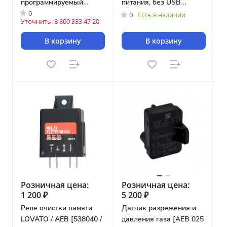
программируемый
питания, без USB
0
[628000007]
интерфейса [AEB011N]
0
Есть в наличии
Уточнить: 8 800 333 47 20
В корзину
В корзину
Розничная цена:
Розничная цена:
1 200 ₽
5 200 ₽
Реле очистки памяти
Датчик разрежения и
LOVATO / AEB [538040 /
давления газа [AEB 025