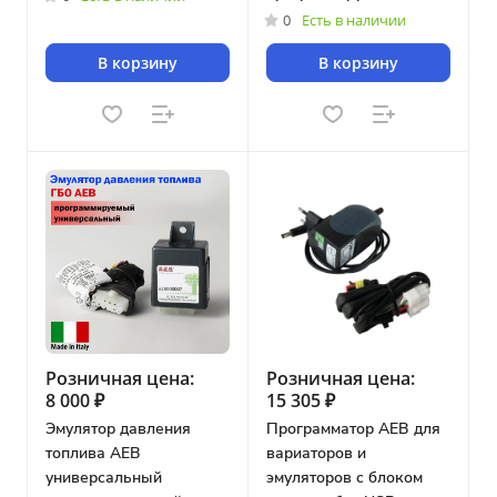
Датчики и индикаторы наличия топлива.
[датчик PMS]
0
Есть в наличии
В корзину
В корзину
Розничная цена:
Розничная цена:
8 000 ₽
15 305 ₽
Эмулятор давления
Программатор AEB для
топлива AEB
вариаторов и
универсальный
эмуляторов с блоком