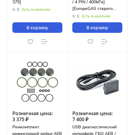
375]
/ 4 PIN / 400kPa]
[EuropeGAS старого
0
Есть в наличии
образца / Poletron]
0
Есть в наличии
В корзину
В корзину
Розничная цена:
Розничная цена:
3 375 ₽
7 400 ₽
Ремкомплект
USB диагностический
инжекторной рейки AEB
интерфейс ГБО AEB /