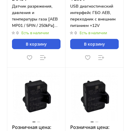
Датчик разрежения,
USB диагностический
давления и
интерфейс ГБО AEB,
температуры газа [AEB
переходник с внешним
MP01 / 5PIN / 250kPa]
питанием +12V
LOVATO / OMVL
0
Есть в наличии
0
Есть в наличии
[Replica]
В корзину
В корзину
Розничная цена:
Розничная цена: