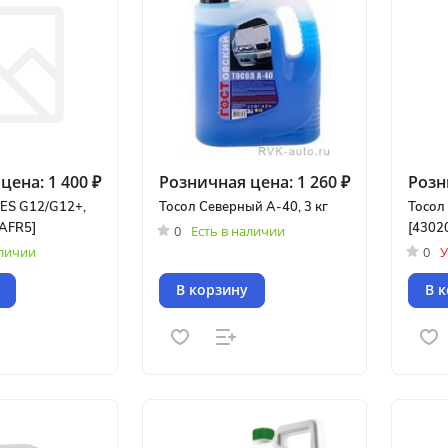
цена:
1 400 ₽
Розничная цена:
1 260 ₽
Розн
ES G12/G12+,
Тосол Северный А-40, 3 кг
Тосол
[AFR5]
[4302
0
Есть в наличии
аличии
0
У
В корзину
В 