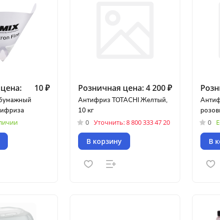
цена:
10 ₽
Розничная цена:
4 200 ₽
Розн
 бумажный
Антифриз TOTACHI Желтый,
Антиф
тифриза
10 кг
розовы
аличии
0
Уточнить: 8 800 333 47 20
0
Е
В корзину
В 