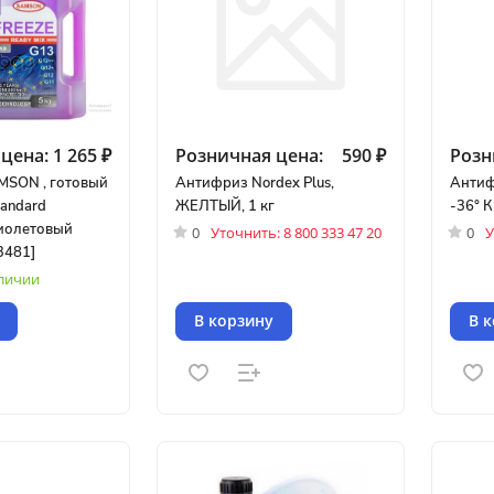
цена:
1 265 ₽
Розничная цена:
590 ₽
Розн
MSON , готовый
Антифриз Nordex Plus,
Антиф
tandard
ЖЕЛТЫЙ, 1 кг
-36° К
иолетовый
0
Уточнить: 8 800 333 47 20
0
У
3481]
аличии
В корзину
В 