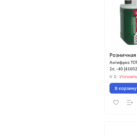
Розничная 
Антифриз TOT
2л, -40 [41602
0
Уточнить:
В корзину