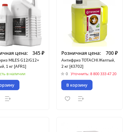
ичная цена:
345 ₽
Розничная цена:
700 ₽
риз MILES G12/G12+
Антифриз TOTACHI Желтый,
й, 1 кг [AFR1]
2 кг [43702]
сть в наличии
0
Уточнить: 8 800 333 47 20
корзину
В корзину