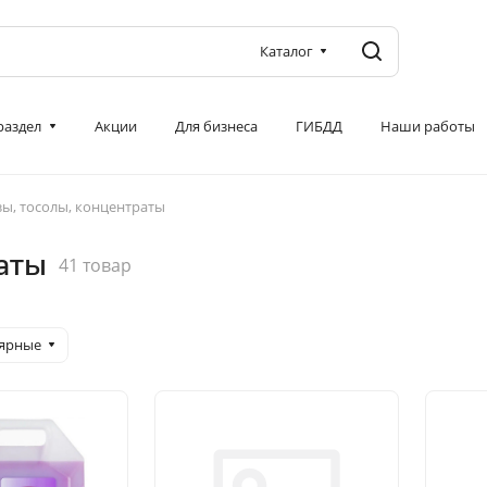
Каталог
 раздел
Акции
Для бизнеса
ГИБДД
Наши работы
ы, тосолы, концентраты
аты
41 товар
лярные