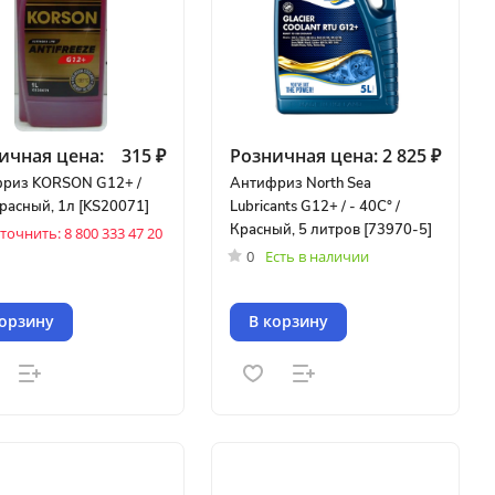
ичная цена:
315 ₽
Розничная цена:
2 825 ₽
риз KORSON G12+ /
Антифриз North Sea
расный, 1л [KS20071]
Lubricants G12+ / - 40С° /
Красный, 5 литров [73970-5]
точнить: 8 800 333 47 20
0
Есть в наличии
корзину
В корзину