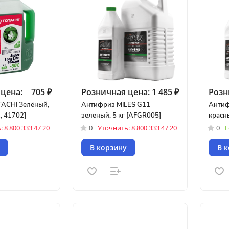
цена:
705 ₽
Розничная цена:
1 485 ₽
Розн
ACHI Зелёный,
Антифриз MILES G11
Антиф
, 41702]
зеленый, 5 кг [AFGR005]
красны
 8 800 333 47 20
0
Уточнить: 8 800 333 47 20
0
Е
В корзину
В 