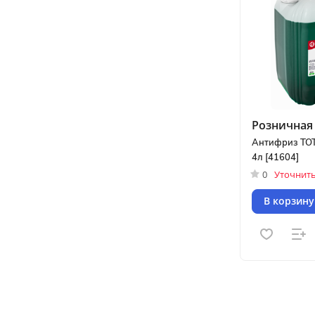
Розничная 
Антифриз TOT
4л [41604]
0
Уточнить:
В корзину