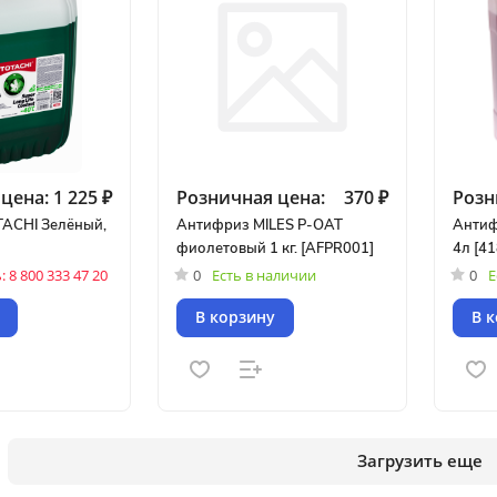
цена:
1 225 ₽
Розничная цена:
370 ₽
Розн
ACHI Зелёный,
Антифриз MILES P-OAT
Антиф
фиолетовый 1 кг. [AFPR001]
4л [4
 8 800 333 47 20
0
Есть в наличии
0
Е
В корзину
В 
Загрузить еще