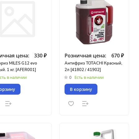
ичная цена:
330 ₽
Розничная цена:
670 ₽
риз MILES G12 evo
Антифриз TOTACHI Красный,
й. 1 кг. [AFER001]
2л [41802 / 41902]
сть в наличии
0
Есть в наличии
корзину
В корзину