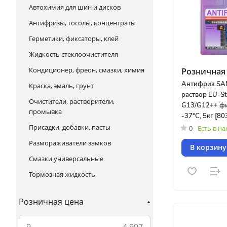
Автохимия для шин и дисков
Антифризы, тосолы, концентраты
Герметики, фиксаторы, клей
Жидкость стеклоочистителя
Кондиционер, фреон, смазки, химия
Розничная 
Антифриз SA
Краска, эмаль, грунт
раствор EU-S
Очистители, растворители,
G13/G12++ ф
промывка
-37°C, 5кг [80
Присадки, добавки, пасты
0
Есть в н
Размораживатели замков
В корзину
Смазки универсальные
Тормозная жидкость
Розничная цена